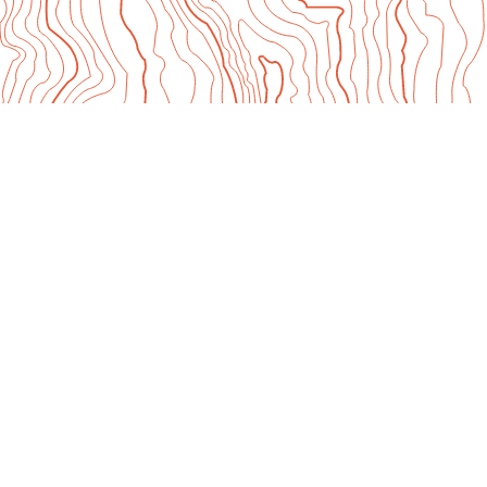
Documentaires
Création collective – En Campagne !
B comme Bagou, abécédaire filmé
Le Galion, mémoire vive
Itinéraire bis
Le Printemps d’Hana
Ateliers